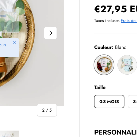
Prix sold
€27,95 
Taxes incluses
Frais de 
SUIVANT
Fermer
jours
Couleur:
Blanc
Bleu
Blanc
Taille
0-3 MOIS
3
de
2
/
5
PERSONNALI