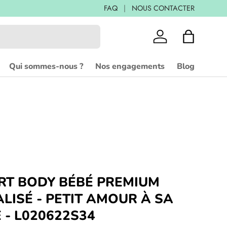
BIO ET IMPRIMÉ EN FRANCE
FAQ
NOUS CONTACTER
Se connecter
Panier
Qui sommes-nous ?
Nos engagements
Blog
RT BODY BÉBÉ PREMIUM
LISÉ - PETIT AMOUR À SA
 - L020622S34