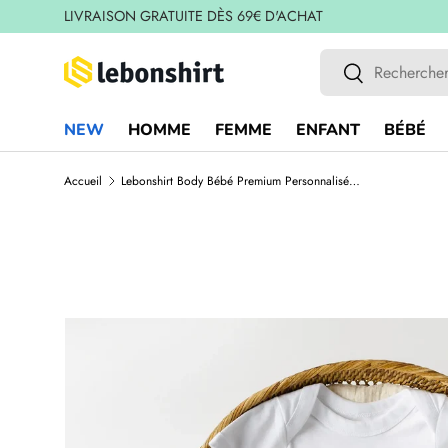
LIVRAISON GRATUITE DÈS 69€ D'ACHAT
ALLER AU CONTENU
Recherche
Rechercher
NEW
HOMME
FEMME
ENFANT
BÉBÉ
Accueil
Lebonshirt Body Bébé Premium Personnalisé - Petit Amour À Sa Marraine - L020622S34
L’image 2 est maintenant disponible dans la vue de galer
PASSER AUX INFORMATIONS PRODUITS