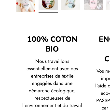
Charger l’image 1 dans la vue de galerie
Charger l’image 2 dans la vue de gal
Charger l’image 3 dans 
Charger l’
100% COTON
EN
BIO
C
Nous travaillons
essentiellement avec des
Vos me
entreprises de textile
impr
engagées dans une
l'aide 
démarche écologique,
eco-
respectueuses de
PASSP
l’environnement et du travail
par 