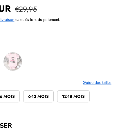
é
EUR
Prix habituel
€29,95
livraison
calculés lors du paiement.
Rose
Guide des tailles
-6 MOIS
6-12 MOIS
12-18 MOIS
SER