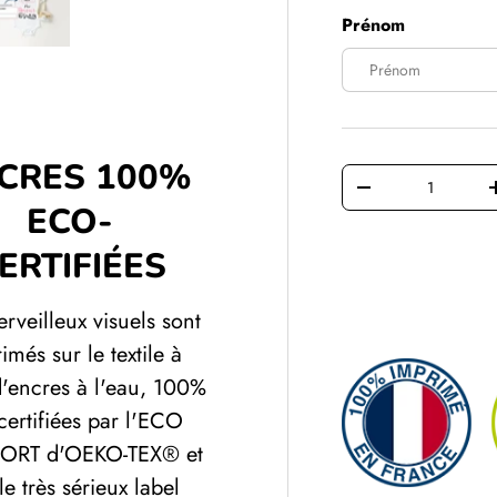
Prénom
erie
la vue de galerie
image 4 dans la vue de galerie
Charger l’image 5 dans la vue de galerie
CRES 100%
Qté
DIMINUER LA QU
ECO-
ERTIFIÉES
rveilleux visuels sont
imés sur le textile à
d'encres à l'eau, 100%
certifiées par l'ECO
ORT d'OEKO-TEX® et
le très sérieux label